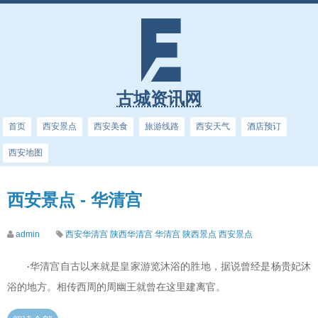
古城资讯网
首页
西安景点
西安美食
旅游线路
西安天气
酒店预订
西安地图
西安景点 - 华清宫
admin
西安华清宫
陕西华清宫
华清宫
陕西景点
西安景点
华清宫自古以来就是皇家游览沐浴的胜地，据说曾经是杨贵妃沐
·
浴的地方。相传西周的周幽王就曾在这里建离官。