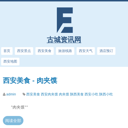
古城资讯网
首页
西安景点
西安美食
旅游线路
西安天气
酒店预订
西安地图
西安美食 - 肉夹馍
admin
西安美食
西安肉夹馍
肉夹馍
陕西美食
西安小吃
陕西小吃
肉夹馍
“
””
阅读全部