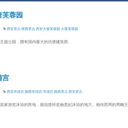
大唐芙蓉园
西安景点
陕西景点
西安大唐芙蓉园
大唐芙蓉园
主题公园，拥有国内最大的仿唐建筑群。
清宫
西安华清宫
陕西华清宫
华清宫
陕西景点
西安景点
皇家游览沐浴的胜地，据说曾经是杨贵妃沐浴的地方。相传西周的周幽王