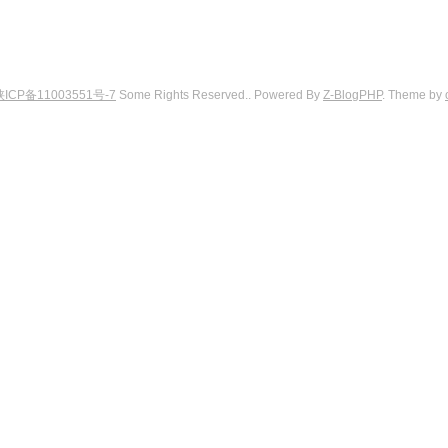
陕ICP备11003551号-7
Some Rights Reserved.. Powered By
Z-BlogPHP
. Theme by